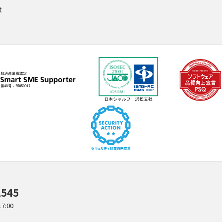
t
1545
:00