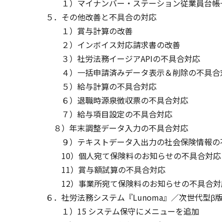
１）マイナンバー・ステーション従業員台帳
５．その他改善と不具合の対応
１）賞与計算の改善
２）インボイス対応請求書の改善
３）社労法務イージアAPIの不具合対応
４）一括申請済みデータ表示＆削除の不具合
５）給与計算の不具合対応
６）退職時源泉徴収票の不具合対応
７）給与項目設定の不具合対応
８）年末調整データ入力の不具合対応
９）テキストデータ入出力の社会保険情報の
10）個人宛て保険料のお知らせの不具合対応
11）賞与額試算の不具合対応
12）事業所宛て保険料のお知らせの不具合対
６．社労法務システム『Lunoma』／次世代型β
１）15 システム保守にメニューを追加