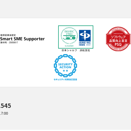
1545
:00