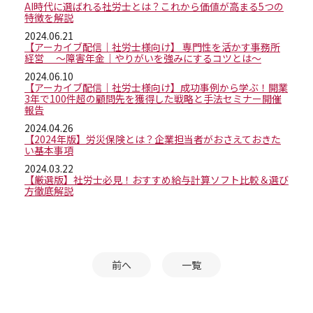
AI時代に選ばれる社労士とは？これから価値が高まる5つの
特徴を解説
2024.06.21
【アーカイブ配信｜社労士様向け】 専門性を活かす事務所
経営 ～障害年金｜やりがいを強みにするコツとは～
2024.06.10
【アーカイブ配信｜社労士様向け】成功事例から学ぶ！開業
3年で100件超の顧問先を獲得した戦略と手法セミナー開催
報告
2024.04.26
【2024年版】労災保険とは？企業担当者がおさえておきた
い基本事項
2024.03.22
【厳選版】社労士必見！おすすめ給与計算ソフト比較＆選び
方徹底解説
前へ
一覧